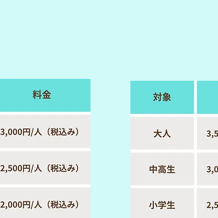
​繁忙期
通常料金
（8月土日祝、お盆