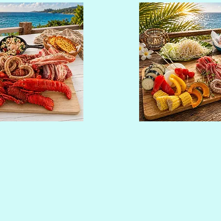
王セット
中喜屋