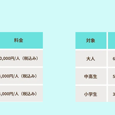
​通常料金
王セット
中喜