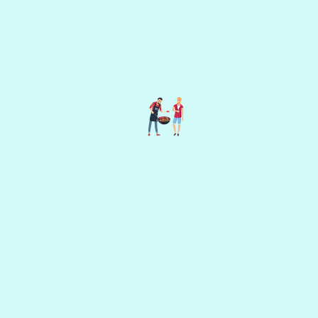
PL
​プラン